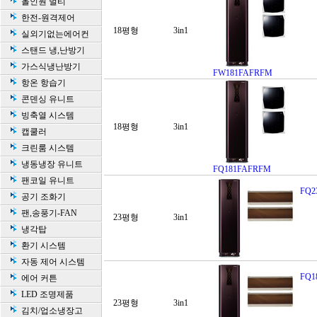
올인원 멀티
한전-원격제어
18평형
3in1
실외기없는에어컨
스탠드 냉,난방기
가스식냉난방기
FW181FAFRFM
항온 항습기
콘덴싱 유니트
빙축열 시스템
18평형
3in1
캡쿨러
크린룸 시스템
냉동냉장 유니트
FQ181FAFRFM
팬코일 유니트
FQ2
공기 조화기
팬,송풍기-FAN
23평형
3in1
냉각탑
환기 시스템
자동 제어 시스템
FQ1
에어 커튼
LED 조명제품
23평형
3in1
김치/업소냉장고