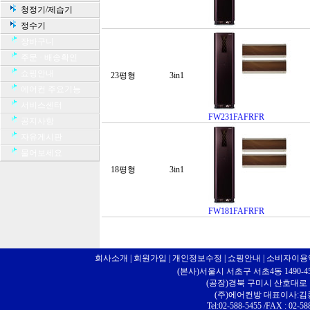
청정기/제습기
정수기
장바구니
주문 · 배송확인
쇼핑안내
23평형
3in1
에어컨 주요기능
서비스센터
FW231FAFRFR
공지사항
자유게시판
물어보세요
18평형
3in1
FW181FAFRFR
회사소개
|
회원가입
|
개인정보수정
|
쇼핑안내
|
소비자이용
(본사)서울시 서초구 서초4동 1490-4
(공장)경북 구미시 산호대로 10
(주)에어컨방 대표이사:
Tel:02-588-5455 /FAX : 02-58