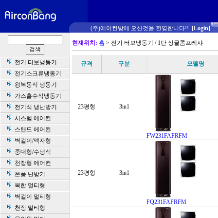
(주)에어컨방에 오신것을 환영합니다!!
[Login]
현재위치:
홈
> 전기 터보냉동기 / 1단 싱글콤프레샤
전기 터보냉동기
규격
구분
모델명
전기스크류냉동기
왕복동식 냉동기
가스흡수식냉동기
23평형
3in1
전기식 냉난방기
시스템 에어컨
스탠드 에어컨
FW231FAFRFM
벽걸이/액자형
중대형/수냉식
천장형 에어컨
23평형
3in1
온풍 난방기
복합 멀티형
벽걸이 멀티형
FQ231FAFRFM
천장 멀티형