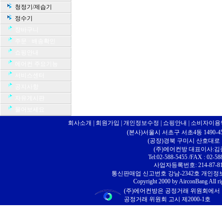
청정기/제습기
정수기
장바구니
주문 · 배송확인
쇼핑안내
에어컨 주요기능
서비스센터
공지사항
자유게시판
물어보세요
회사소개
|
회원가입
|
개인정보수정
|
쇼핑안내
|
소비자이용
(본사)서울시 서초구 서초4동 1490-4
(공장)경북 구미시 산호대로 10
(주)에어컨방 대표이사:
Tel:02-588-5455 /FAX : 02-58
사업자등록번호: 214-87-81
통신판매업 신고번호 강남-2342호 개인
Copyright 2000 by AirconBang All ri
(주)에어컨방은 공정거래 위원회에서
공정거래 위원회 고시 제2000-1호