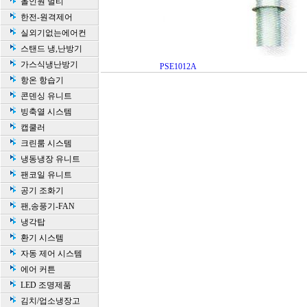
올인원 멀티
한전-원격제어
실외기없는에어컨
스탠드 냉,난방기
가스식냉난방기
PSE1012A
항온 항습기
콘덴싱 유니트
빙축열 시스템
캡쿨러
크린룸 시스템
냉동냉장 유니트
팬코일 유니트
공기 조화기
팬,송풍기-FAN
냉각탑
환기 시스템
자동 제어 시스템
에어 커튼
LED 조명제품
김치/업소냉장고