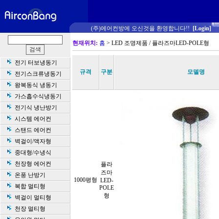
(주)에어컨방에 오신것을 환영합니다!!
[Login]
현재위치:
홈
> LED 조명제품 / 플라즈마LED-POLE형
전기 터보냉동기
규격
구분
모델명
전기스크류냉동기
왕복동식 냉동기
가스흡수식냉동기
전기식 냉난방기
시스템 에어컨
스탠드 에어컨
벽걸이/액자형
중대형/수냉식
천장형 에어컨
플라
즈마
온풍 난방기
1000평형
LED-
복합 멀티형
POLE
형
벽걸이 멀티형
천장 멀티형