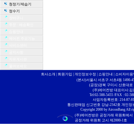
청정기/제습기
정수기
장바구니
주문 · 배송확인
쇼핑안내
에어컨 주요기능
서비스센터
공지사항
자유게시판
물어보세요
회사소개
|
회원가입
|
개인정보수정
|
쇼핑안내
|
소비자이용
(본사)서울시 서초구 서초4동 1490-4
(공장)경북 구미시 산호대로 10
(주)에어컨방 대표이사:
Tel:02-588-5455 /FAX : 02-58
사업자등록번호: 214-87-81
통신판매업 신고번호 강남-2342호 개인
Copyright 2000 by AirconBang All ri
(주)에어컨방은 공정거래 위원회에서
공정거래 위원회 고시 제2000-1호