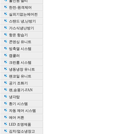
올인원 멀티
한전-원격제어
실외기없는에어컨
스탠드 냉,난방기
가스식냉난방기
항온 항습기
콘덴싱 유니트
빙축열 시스템
캡쿨러
크린룸 시스템
냉동냉장 유니트
팬코일 유니트
공기 조화기
팬,송풍기-FAN
냉각탑
환기 시스템
자동 제어 시스템
에어 커튼
LED 조명제품
김치/업소냉장고