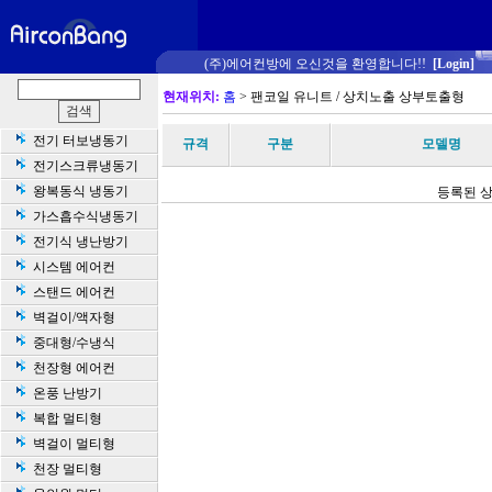
(주)에어컨방에 오신것을 환영합니다!!
[Login]
현재위치:
홈
> 팬코일 유니트 / 상치노출 상부토출형
전기 터보냉동기
규격
구분
모델명
전기스크류냉동기
왕복동식 냉동기
등록된 상
가스흡수식냉동기
전기식 냉난방기
시스템 에어컨
스탠드 에어컨
벽걸이/액자형
중대형/수냉식
천장형 에어컨
온풍 난방기
복합 멀티형
벽걸이 멀티형
천장 멀티형