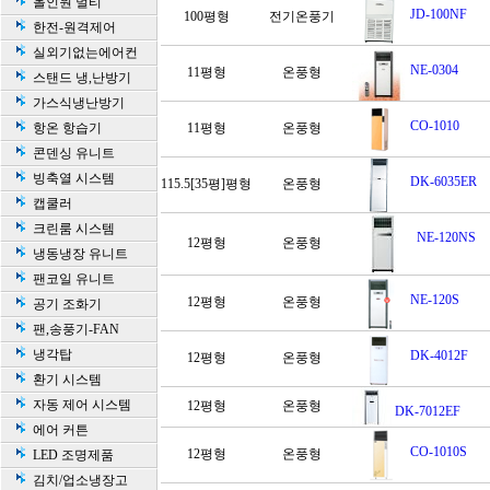
올인원 멀티
JD-100NF
100평형
전기온풍기
한전-원격제어
실외기없는에어컨
NE-0304
11평형
온풍형
스탠드 냉,난방기
가스식냉난방기
CO-1010
항온 항습기
11평형
온풍형
콘덴싱 유니트
빙축열 시스템
DK-6035ER
115.5[35평]평형
온풍형
캡쿨러
크린룸 시스템
NE-120NS
12평형
온풍형
냉동냉장 유니트
팬코일 유니트
NE-120S
12평형
온풍형
공기 조화기
팬,송풍기-FAN
냉각탑
DK-4012F
12평형
온풍형
환기 시스템
자동 제어 시스템
12평형
온풍형
DK-7012EF
에어 커튼
CO-1010S
12평형
온풍형
LED 조명제품
김치/업소냉장고