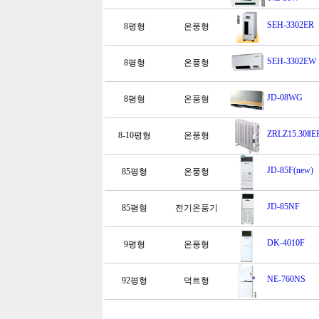
SEH-3302ER
8평형
온풍형
SEH-3302EW
8평형
온풍형
JD-08WG
8평형
온풍형
ZRLZ15.30ⅡE
8-10평형
온풍형
JD-85F(new)
85평형
온풍형
JD-85NF
85평형
전기온풍기
DK-4010F
9평형
온풍형
NE-760NS
92평형
덕트형