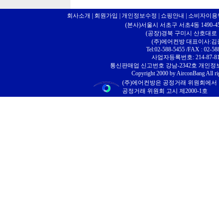
회사소개
|
회원가입
|
개인정보수정
|
쇼핑안내
|
소비자이용
(본사)서울시 서초구 서초4동 1490-4
(공장)경북 구미시 산호대로 10
(주)에어컨방 대표이사:
Tel:02-588-5455 /FAX : 02-58
사업자등록번호: 214-87-81
통신판매업 신고번호 강남-2342호 개인
Copyright 2000 by AirconBang All ri
(주)에어컨방은 공정거래 위원회에서
공정거래 위원회 고시 제2000-1호