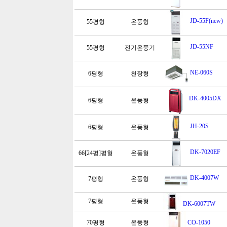
JD-55F(new)
55평형
온풍형
JD-55NF
55평형
전기온풍기
NE-060S
6평형
천장형
DK-4005DX
6평형
온풍형
JH-20S
6평형
온풍형
DK-7020EF
66[24평]평형
온풍형
DK-4007W
7평형
온풍형
7평형
온풍형
DK-6007TW
70평형
온풍형
CO-1050