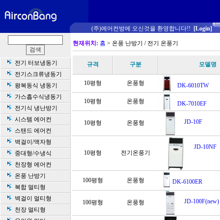
(주)에어컨방에 오신것을 환영합니다!!
[Login]
현재위치:
홈
> 온풍 난방기 / 전기 온풍기
전기 터보냉동기
규격
구분
모델명
전기스크류냉동기
10평형
온풍형
왕복동식 냉동기
DK-6010TW
가스흡수식냉동기
10평형
온풍형
DK-7010EF
전기식 냉난방기
시스템 에어컨
JD-10F
10평형
온풍형
스탠드 에어컨
벽걸이/액자형
JD-10NF
10평형
전기온풍기
중대형/수냉식
천장형 에어컨
온풍 난방기
100평형
온풍형
DK-6100ER
복합 멀티형
벽걸이 멀티형
JD-100F(new)
100평형
온풍형
천장 멀티형