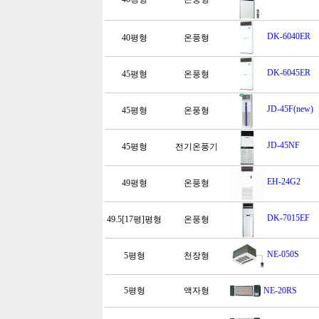
DK-6040ER
40평형
온풍형
DK-6045ER
45평형
온풍형
JD-45F(new)
45평형
온풍형
JD-45NF
45평형
전기온풍기
EH-24G2
49평형
온풍형
DK-7015EF
49.5[17평]평형
온풍형
NE-050S
5평형
천장형
5평형
액자형
NE-20RS