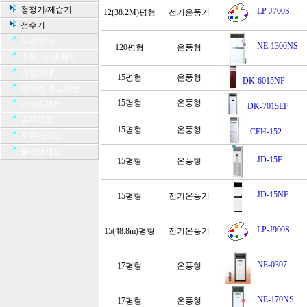
청정기/제습기
LP-J700S
12(38.2M)평형
전기온풍기
정수기
장바구니
NE-1300NS
120평형
온풍형
주문 · 배송확인
쇼핑안내
15평형
온풍형
DK-6015NF
에어컨 주요기능
15평형
온풍형
서비스센터
DK-7015EF
공지사항
15평형
온풍형
CEH-152
자유게시판
물어보세요
JD-15F
15평형
온풍형
JD-15NF
15평형
전기온풍기
LP-J900S
15(48.8m)평형
전기온풍기
NE-0307
17평형
온풍형
NE-170NS
17평형
온풍형