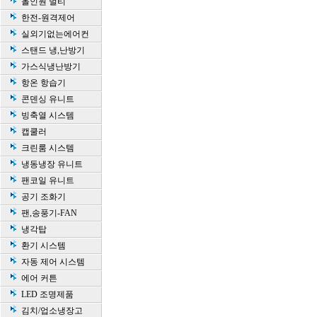
올인원 멀티
한전-원격제어
실외기없는에어컨
스탠드 냉,난방기
가스식냉난방기
항온 항습기
콘덴싱 유니트
빙축열 시스템
캡쿨러
크린룸 시스템
냉동냉장 유니트
팬코일 유니트
공기 조화기
팬,송풍기-FAN
냉각탑
환기 시스템
자동 제어 시스템
에어 커튼
LED 조명제품
김치/업소냉장고