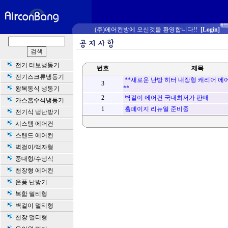
(주)에어컨방에 오신것을 환영합니다!!
[Login]
전기 터보냉동기
번호
제목
전기스크류냉동기
**새로운 난방 히터 내장형 캐리어 에
3
**
왕복동식 냉동기
2
벽걸이 에어컨 국내최저가 판매
가스흡수식냉동기
1
홈페이지 리뉴얼 준비중
전기식 냉난방기
시스템 에어컨
스탠드 에어컨
벽걸이/액자형
중대형/수냉식
천장형 에어컨
온풍 난방기
복합 멀티형
벽걸이 멀티형
천장 멀티형