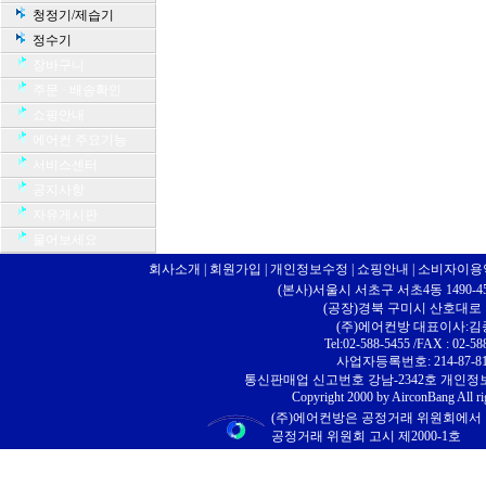
청정기/제습기
정수기
장바구니
주문 · 배송확인
쇼핑안내
에어컨 주요기능
서비스센터
공지사항
자유게시판
물어보세요
회사소개
|
회원가입
|
개인정보수정
|
쇼핑안내
|
소비자이용
(본사)서울시 서초구 서초4동 1490-4
(공장)경북 구미시 산호대로 10
(주)에어컨방 대표이사:
Tel:02-588-5455 /FAX : 02-58
사업자등록번호: 214-87-81
통신판매업 신고번호 강남-2342호 개인
Copyright 2000 by AirconBang All ri
(주)에어컨방은 공정거래 위원회에서
공정거래 위원회 고시 제2000-1호